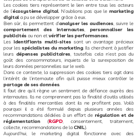
Les cookies tiers représentent le lien entre tous les acteurs
de l’
écosystème digital
. N’oublions pas que le
marketing
digital
a pu se développer grâce à eux.
Bien sûr, ils permettent d’
analyser les audiences
, suivre le
comportement des internautes
,
personnaliser les
publicités
ou non et
vérifier les performances
.
Les
identifiants multi-sites
sont un avantage précieux
pour les
spécialistes du marketing
. Ils cherchent à justifier
leurs
dépenses publicitaires
, toutefois cela n’est pas du
goût des consommateurs, inquiets de la surexposition de
leurs données personnelles sur le web.
Dans ce contexte, la suppression des cookies tiers agit dans
l’intérêt de l’internaute afin qu’il puisse mieux contrôler le
partage de ses données
.
Il faut dire qu’il règne un sentiment de défiance auprès des
internautes. Ils ne comprennent pas la finalité d’outils utilisés
à des finalités mercantiles dont ils ne profitent pas. Voilà
pourquoi il a été formulé depuis plusieurs années des
recommandations dédiées à un effort de
régulation et de
réglementation
(
RGPD
, consentement, traitement,
collecte, recommandations de la
CNIL
).
Aujourd’hui, le marketing digital fonctionne avec des