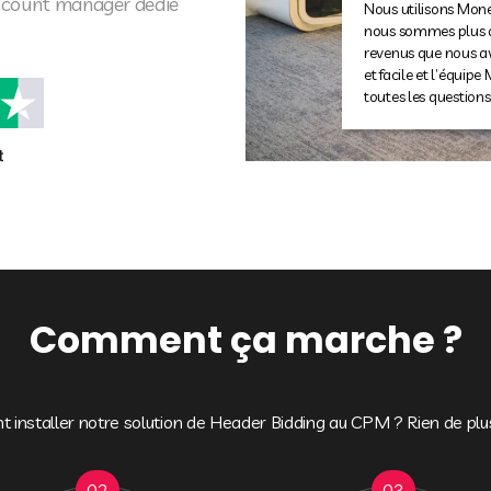
account manager dédié
Je suis très heureu
Moneytizer. Le fait 
très facile d'échange
Comment ça marche ?
installer notre solution de Header Bidding au CPM ? Rien de plus
02
03