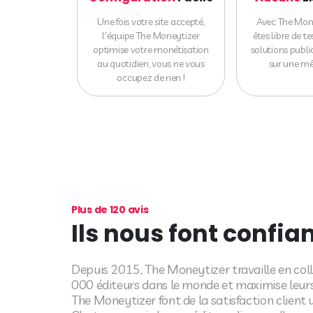
Une fois votre site accepté,
Avec The Mone
l'équipe The Moneytizer
êtes libre de te
optimise votre monétisation
solutions publi
au quotidien, vous ne vous
sur une m
occupez de rien !
Plus de 120 avis
Ils nous font confia
Depuis 2015, The Moneytizer travaille en col
000 éditeurs dans le monde et maximise leurs
The Moneytizer font de la satisfaction client 