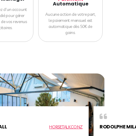
Automatique
ez d'un account
Aucune action de votre part,
ié pour gérer
le paiement mensuel est
n de vos revenus
automatique dès 50€ de
itaires.
gains.
LAN
ALEXANDER HE
DAFONT.COM