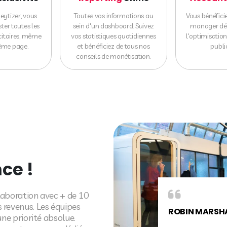
ytizer, vous
Toutes vos informations au
Vous bénéfici
ster toutes les
sein d'un dashboard. Suivez
manager déd
citaires, même
vos statistiques quotidiennes
l'optimisatio
ême page.
et bénéficiez de tous nos
public
conseils de monétisation.
nce !
laboration avec + de 10
 revenus. Les équipes
RODOLPHE MI
une priorité absolue.