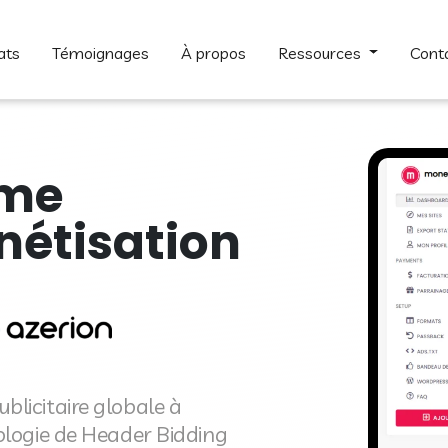
ats
témoignages
à propos
ressources
cont
rme
nétisation
blicitaire globale à
ologie de Header Bidding